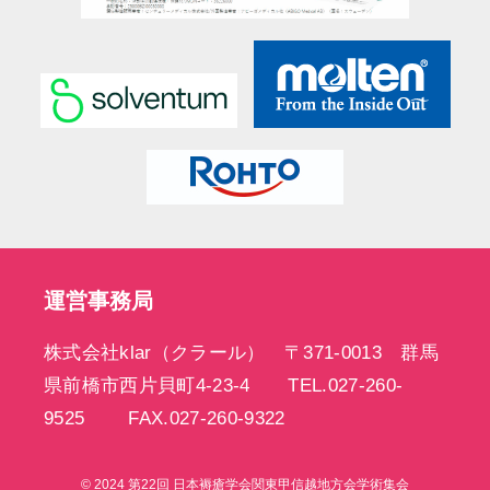
運営事務局
株式会社klar（クラール） 〒371-0013 群馬
県前橋市西片貝町4-23-4 TEL.027-260-
9525 FAX.027-260-9322
© 2024 第22回 日本褥瘡学会関東甲信越地方会学術集会